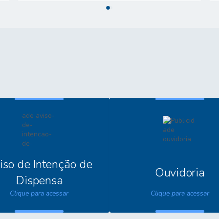
de ensino, regularmente matriculados no...
iso de Intenção de
Ouvidoria
Dispensa
Clique para acessar
Clique para acessar