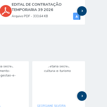
EDITAL DE CONTRATAÇÃO
p
TEMPORARIA 39 2026
PDF
333,64 KB
A
GEORGIANE SILVEIRA
MARIA OL