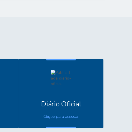
compartilham o melhor da nossa cultura por meio...
executado
Diário Oficial
Clique para acessar