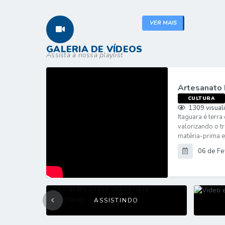
VER MAIS
GALERIA DE VÍDEOS
Assista à nossa playlist
Artesanato
CULTURA
1309
visual
Itaguara é terra
valorizando o t
matéria-prima em
06 de Fe