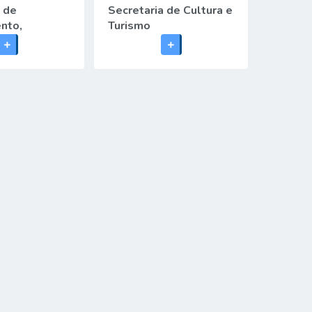
a de
Secretaria de Cultura e
Secreta
nto,
Turismo
, Gestão e