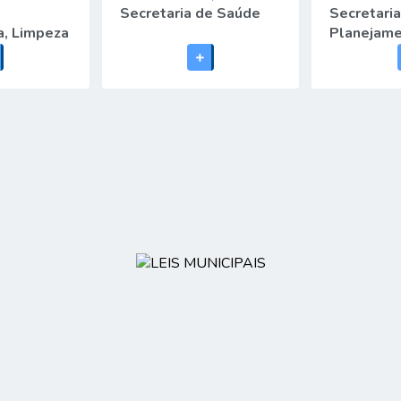
Secretaria de Saúde
Secretari
a, Limpeza
Planejame
pecuária,
Orçamento
te e
Finanças