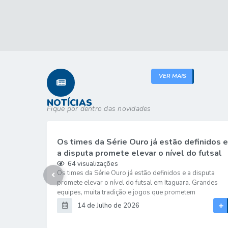
VER MAIS
NOTÍCIAS
Fique por dentro das novidades
Os times da Série Ouro já estão definidos e
a disputa promete elevar o nível do futsal
em Itaguara. Grandes equipes, muita
64
visualizações
Os times da Série Ouro já estão definidos e a disputa
tradição e jogos que...
promete elevar o nível do futsal em Itaguara. Grandes
equipes, muita tradição e jogos que prometem
movimentar as quadras do início ao fim. Quem será que
14 de Julho de 2026
vai levantar a taça desta edição? 🏆 A Prefeitura de
Itaguara, por meio da Secretaria de Esportes, Lazer e