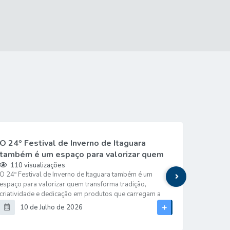
O 24º Festival de Inverno de Itaguara
A Prefe
também é um espaço para valorizar quem
Secreta
transforma tradição, criatividade e
segue 
110
visualizações
88
vi
O 24º Festival de Inverno de Itaguara também é um
A Prefeitu
dedicação em produtos que carregam a...
em dive
espaço para valorizar quem transforma tradição,
de infrae
criatividade e dedicação em produtos que carregam a
Buracos e
identidade da nossa terra. Neste domingo, a Exposição
objetivo 
10 de Julho de 2026
09
de Produtos Artesanais reúne produtores e artesãos que
mais segu
preservam saberes, fortalecem a economia local e
a pavimen